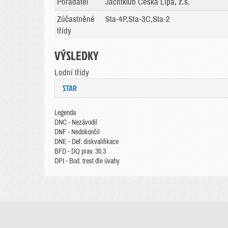
Pořadatel
Jachtklub Česká Lípa, z.s.
Zúčastněné
Sta-4P,Sta-3C,Sta-2
třídy
VÝSLEDKY
Lodní třídy
STAR
Legenda
DNC - Nezávodil
DNF - Nedokončil
DNE - Def. diskvalifikace
BFD - DQ prav. 30.3
DPI - Bod. trest dle úvahy