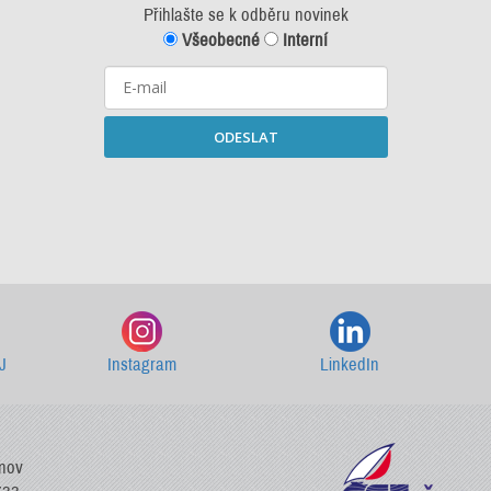
Přihlašte se k odběru novinek
Všeobecné
Interní
ODESLAT
Starší newslettery ke stažení
J
Instagram
LinkedIn
vnov