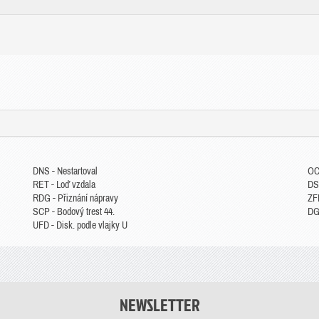
DNS - Nestartoval
OC
RET - Loď vzdala
DS
RDG - Přiznání nápravy
ZFP
SCP - Bodový trest 44.
DGM
UFD - Disk. podle vlajky U
NEWSLETTER