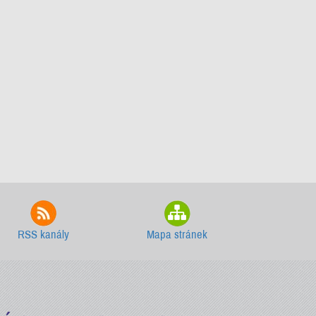
RSS kanály
Mapa stránek