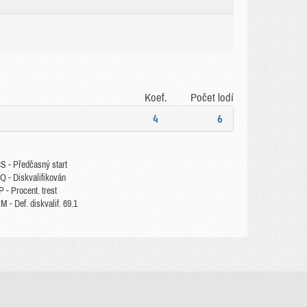
Koef.
Počet lodí
4
6
S - Předčasný start
Q - Diskvalifikován
 - Procent. trest
 - Def. diskvalif. 69.1