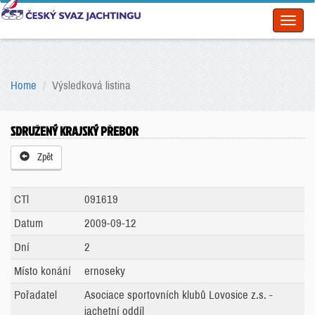
Toggl
naviga
Home
Výsledková listina
SDRUŽENÝ KRAJSKÝ PŘEBOR
Zpět
CTl
091619
Datum
2009-09-12
Dní
2
Místo konání
ernoseky
Pořadatel
Asociace sportovních klubů Lovosice z.s. -
jachetní oddíl