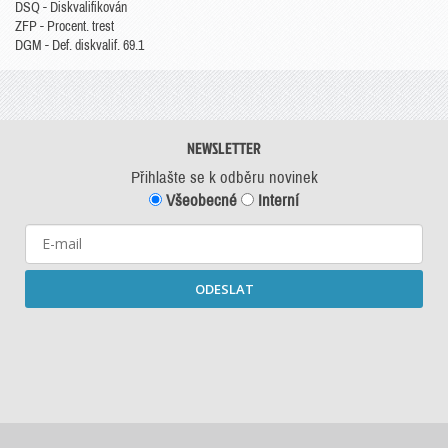
DSQ - Diskvalifikován
ZFP - Procent. trest
DGM - Def. diskvalif. 69.1
NEWSLETTER
Přihlašte se k odběru novinek
Všeobecné
Interní
ODESLAT
Starší newslettery ke stažení