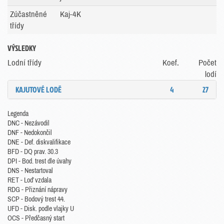
Zúčastněné
Kaj-4K
třídy
VÝSLEDKY
Lodní třídy
Koef.
Počet
lodí
KAJUTOVÉ LODĚ
4
27
Legenda
DNC - Nezávodil
DNF - Nedokončil
DNE - Def. diskvalifikace
BFD - DQ prav. 30.3
DPI - Bod. trest dle úvahy
DNS - Nestartoval
RET - Loď vzdala
RDG - Přiznání nápravy
SCP - Bodový trest 44.
UFD - Disk. podle vlajky U
OCS - Předčasný start