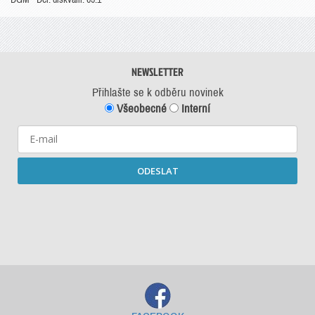
NEWSLETTER
Přihlašte se k odběru novinek
Všeobecné
Interní
ODESLAT
Starší newslettery ke stažení