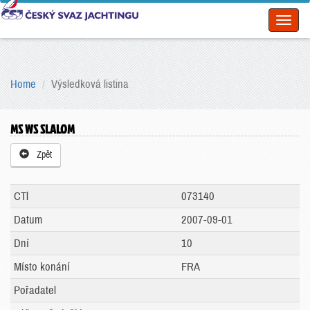
Toggl
naviga
Home
Výsledková listina
MS WS SLALOM
Zpět
CTl
073140
Datum
2007-09-01
Dní
10
Místo konání
FRA
Pořadatel