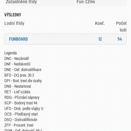
Zúčastněné třídy
Fun-12ms
VÝSLEDKY
Lodní třídy
Koef.
Počet
lodí
FUNBOARD
12
54
Legenda
DNC - Nezávodil
DNF - Nedokončil
DNE - Def. diskvalifikace
BFD - DQ prav. 30.3
DPI - Bod. trest dle úvahy
DNS - Nestartoval
RET - Loď vzdala
RDG - Přiznání nápravy
SCP - Bodový trest 44.
UFD - Disk. podle vlajky U
OCS - Předčasný start
DSQ - Diskvalifikován
ZFP - Procent. trest
DGM - Def. diskvalif. 69.1