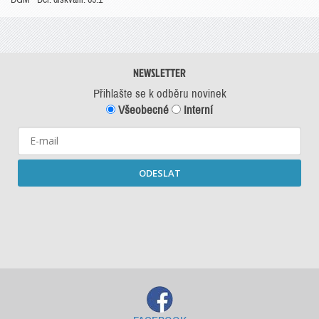
NEWSLETTER
Přihlašte se k odběru novinek
Všeobecné
Interní
ODESLAT
Starší newslettery ke stažení