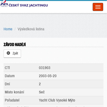
Toggl
naviga
Home
Výsledková listina
ZÁVOD NADĚJÍ
Zpět
CTl
031903
Datum
2003-05-20
Dní
2
Místo konání
Seč
Pořadatel
Yacht Club Vysoké Mýto