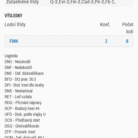
Zúčastněné třídy
Q-2,Evr-2,Fin-2,Cad-2,Pir-2,Fb-1,
VÝSLEDKY
Lodní třídy
Koef.
Počet
lodí
FINN
2
8
Legenda
DNC - Nezávodil
DNF - Nedokončil
DNE - Def. diskvalifikace
BFD - DQ prav. 30.3
DPI - Bod. trest dle úvahy
DNS - Nestartoval
RET - Loď vzdala
RDG - Přiznání nápravy
SCP - Bodový trest 44.
UFD - Disk. podle vlajky U
OCS - Předčasný start
DSQ - Diskvalifikován
ZFP - Procent. trest
DGM - Def. diskvalif. 69.1