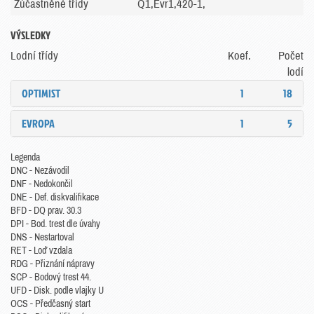
Zúčastněné třídy
Q1,Evr1,420-1,
VÝSLEDKY
Lodní třídy
Koef.
Počet
lodí
OPTIMIST
1
18
EVROPA
1
5
Legenda
DNC - Nezávodil
DNF - Nedokončil
DNE - Def. diskvalifikace
BFD - DQ prav. 30.3
DPI - Bod. trest dle úvahy
DNS - Nestartoval
RET - Loď vzdala
RDG - Přiznání nápravy
SCP - Bodový trest 44.
UFD - Disk. podle vlajky U
OCS - Předčasný start