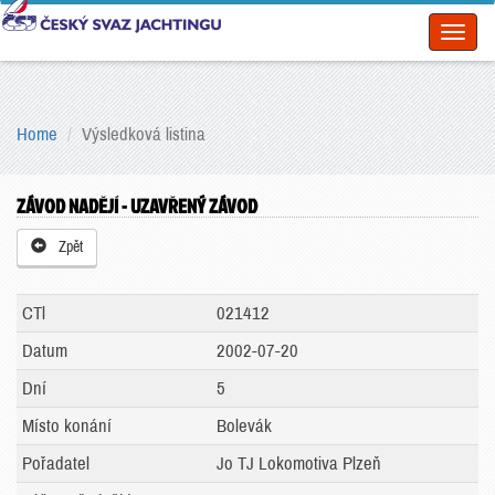
Toggl
naviga
Home
Výsledková listina
ZÁVOD NADĚJÍ - UZAVŘENÝ ZÁVOD
Zpět
CTl
021412
Datum
2002-07-20
Dní
5
Místo konání
Bolevák
Pořadatel
Jo TJ Lokomotiva Plzeň