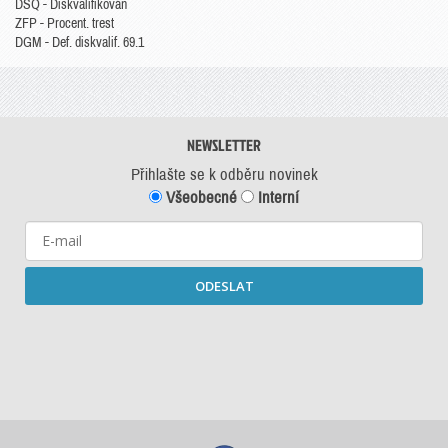
DSQ - Diskvalifikován
ZFP - Procent. trest
DGM - Def. diskvalif. 69.1
NEWSLETTER
Přihlašte se k odběru novinek
Všeobecné
Interní
ODESLAT
Starší newslettery ke stažení