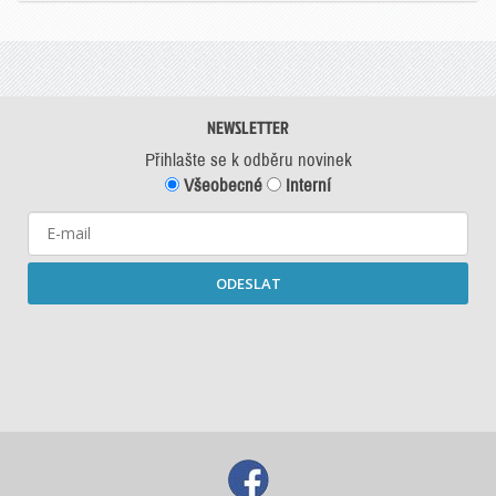
NEWSLETTER
Přihlašte se k odběru novinek
Všeobecné
Interní
ODESLAT
Starší newslettery ke stažení