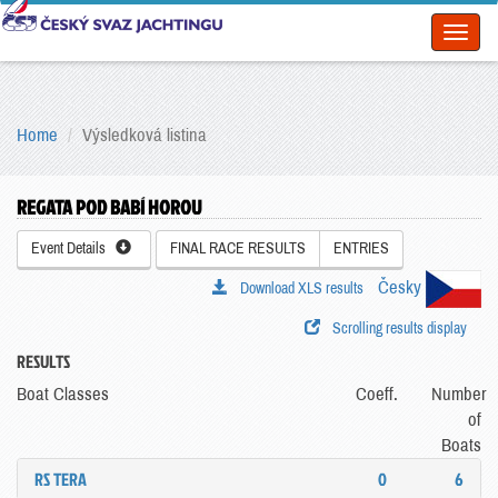
Toggl
naviga
Home
Výsledková listina
REGATA POD BABÍ HOROU
Event Details
FINAL RACE RESULTS
ENTRIES
Česky
Download XLS results
Scrolling results display
RESULTS
Boat Classes
Coeff.
Number
of
Boats
RS TERA
0
6