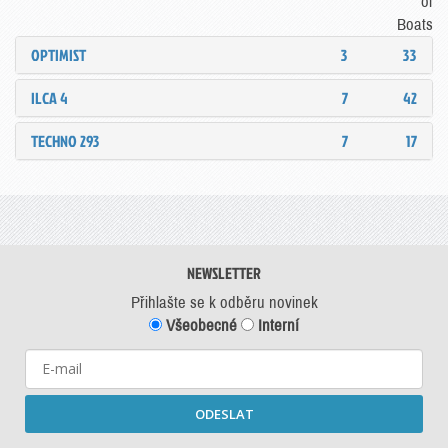
of
Boats
OPTIMIST
3
33
ILCA 4
7
42
TECHNO 293
7
17
NEWSLETTER
Přihlašte se k odběru novinek
Všeobecné
Interní
ODESLAT