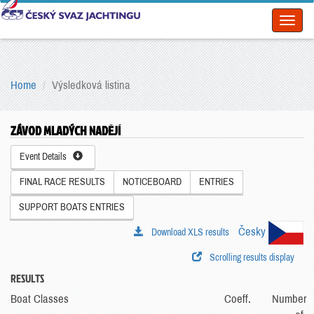
Toggl
naviga
Home
Výsledková listina
ZÁVOD MLADÝCH NADĚJÍ
Event Details
FINAL RACE RESULTS
NOTICEBOARD
ENTRIES
SUPPORT BOATS ENTRIES
Česky
Download XLS results
Scrolling results display
RESULTS
Boat Classes
Coeff.
Number