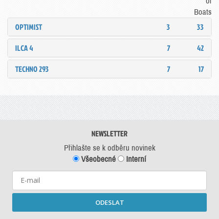
of
Boats
OPTIMIST
3
33
ILCA 4
7
42
TECHNO 293
7
17
NEWSLETTER
Přihlašte se k odběru novinek
Všeobecné
Interní
ODESLAT