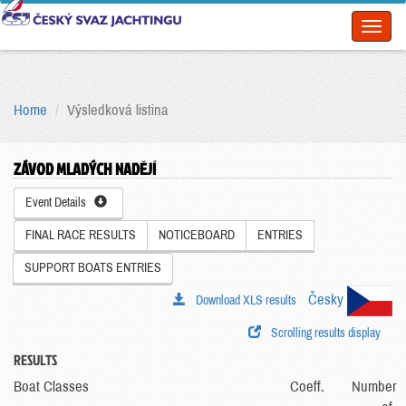
Toggl
naviga
Home
Výsledková listina
ZÁVOD MLADÝCH NADĚJÍ
Event Details
FINAL RACE RESULTS
NOTICEBOARD
ENTRIES
SUPPORT BOATS ENTRIES
Česky
Download XLS results
Scrolling results display
RESULTS
Boat Classes
Coeff.
Number