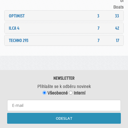
of
Boats
OPTIMIST
3
33
ILCA 4
7
42
TECHNO 293
7
17
NEWSLETTER
Přihlašte se k odběru novinek
Všeobecné
Interní
ODESLAT