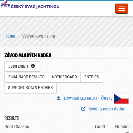
Toggl
naviga
Home
Výsledková listina
ZÁVOD MLADÝCH NADĚJÍ
Event Details
FINAL RACE RESULTS
NOTICEBOARD
ENTRIES
SUPPORT BOATS ENTRIES
Česky
Download XLS results
Scrolling results display
RESULTS
Boat Classes
Coeff.
Number