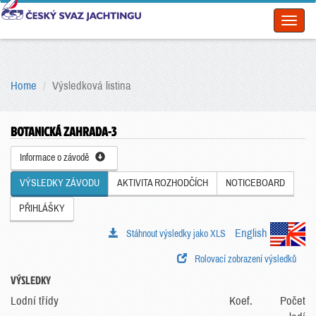
Toggl
naviga
Home
Výsledková listina
BOTANICKÁ ZAHRADA-3
Informace o závodě
VÝSLEDKY ZÁVODU
AKTIVITA ROZHODČÍCH
NOTICEBOARD
PŘIHLÁŠKY
English
Stáhnout výsledky jako XLS
Rolovací zobrazení výsledků
VÝSLEDKY
Lodní třídy
Koef.
Počet