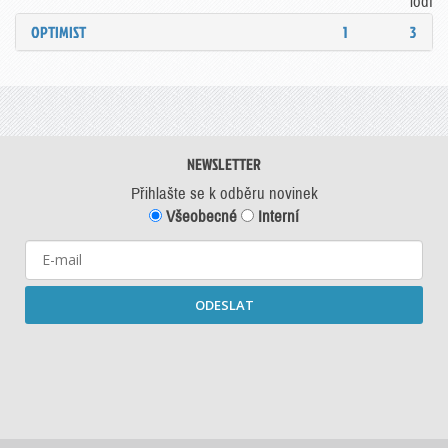
lodí
OPTIMIST
1
3
NEWSLETTER
Přihlašte se k odběru novinek
Všeobecné
Interní
ODESLAT
Starší newslettery ke stažení