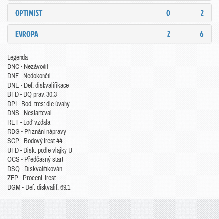
OPTIMIST
0
2
EVROPA
2
6
Legenda
DNC - Nezávodil
DNF - Nedokončil
DNE - Def. diskvalifikace
BFD - DQ prav. 30.3
DPI - Bod. trest dle úvahy
DNS - Nestartoval
RET - Loď vzdala
RDG - Přiznání nápravy
SCP - Bodový trest 44.
UFD - Disk. podle vlajky U
OCS - Předčasný start
DSQ - Diskvalifikován
ZFP - Procent. trest
DGM - Def. diskvalif. 69.1