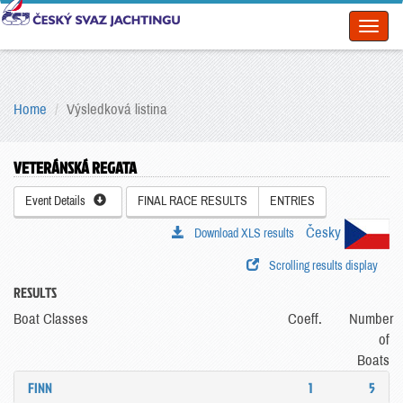
Toggl
naviga
Home
Výsledková listina
VETERÁNSKÁ REGATA
Event Details
FINAL RACE RESULTS
ENTRIES
Česky
Download XLS results
Scrolling results display
RESULTS
Boat Classes
Coeff.
Number
of
Boats
FINN
1
5