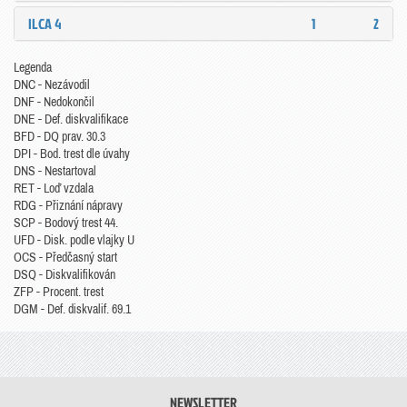
ILCA 4
1
2
Legenda
DNC - Nezávodil
DNF - Nedokončil
DNE - Def. diskvalifikace
BFD - DQ prav. 30.3
DPI - Bod. trest dle úvahy
DNS - Nestartoval
RET - Loď vzdala
RDG - Přiznání nápravy
SCP - Bodový trest 44.
UFD - Disk. podle vlajky U
OCS - Předčasný start
DSQ - Diskvalifikován
ZFP - Procent. trest
DGM - Def. diskvalif. 69.1
NEWSLETTER