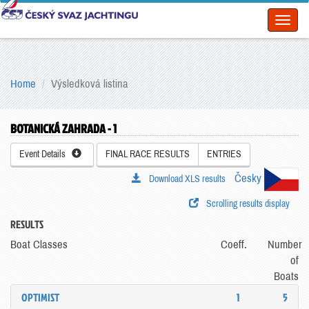
Toggl
naviga
Home
Výsledková listina
BOTANICKÁ ZAHRADA - 1
Event Details
FINAL RACE RESULTS
ENTRIES
Česky
Download XLS results
Scrolling results display
RESULTS
Boat Classes
Coeff.
Number
of
Boats
OPTIMIST
1
5