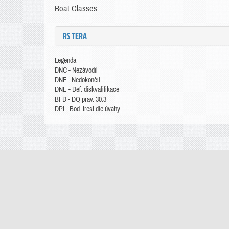
Boat Classes
RS TERA
Legenda
DNC - Nezávodil
DNF - Nedokončil
DNE - Def. diskvalifikace
BFD - DQ prav. 30.3
DPI - Bod. trest dle úvahy