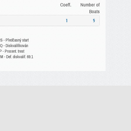
Coeff.
Number of
Boats
1
5
S - Předčasný start
Q - Diskvalifikován
 - Procent. trest
 - Def. diskvalif. 69.1