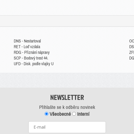
DNS - Nestartoval
OC
RET - Loď vzdala
DS
RDG - Přiznání nápravy
ZFP
SCP - Bodový trest 44.
DGM
UFD - Disk. podle vlajky U
NEWSLETTER
Přihlašte se k odběru novinek
Všeobecné
Interní