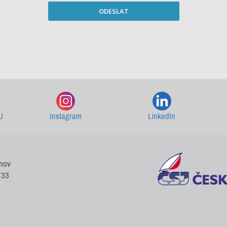
ODESLAT
Starší newslettery ke stažení
J
Instagram
LinkedIn
vnov
733