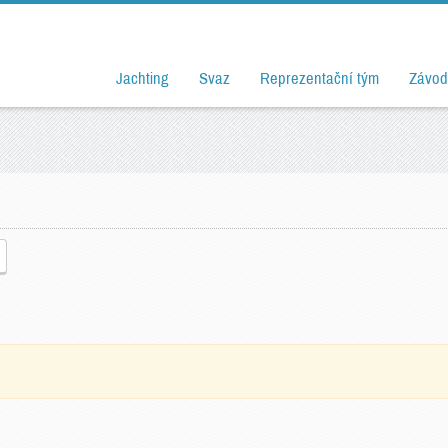
Jachting
Svaz
Reprezentační tým
Závod