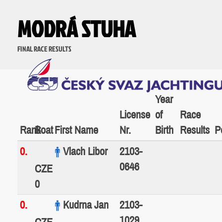
MODRÁ STUHA
FINAL RACE RESULTS
Year
License
of
Race
Rank
Boat
First Name
Nr.
Birth
Results
P
0.
Vlach Libor
2103-
0646
CZE
0
0.
Kudrna Jan
2103-
1029