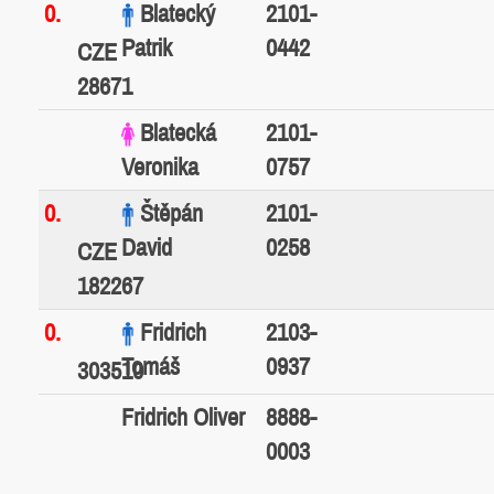
0.
Blatecký
2101-
Patrik
0442
CZE
28671
Blatecká
2101-
Veronika
0757
0.
Štěpán
2101-
David
0258
CZE
182267
0.
Fridrich
2103-
Tomáš
0937
303510
Fridrich Oliver
8888-
0003