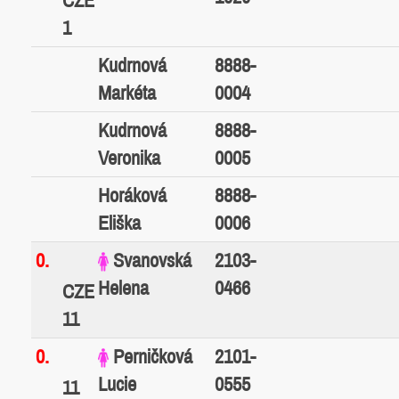
CZE
1
Kudrnová
8888-
Markéta
0004
Kudrnová
8888-
Veronika
0005
Horáková
8888-
Eliška
0006
0.
Svanovská
2103-
Helena
0466
CZE
11
0.
Perničková
2101-
Lucie
0555
11