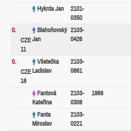
Hykrda Jan
2101-
0350
0.
Blahoňovský
2103-
Jan
0426
CZE
11
0.
Všetečka
2103-
Ladislav
0881
CZE
18
Fantová
2103-
1968
Kateřina
0308
Fanta
2103-
Miroslav
0221