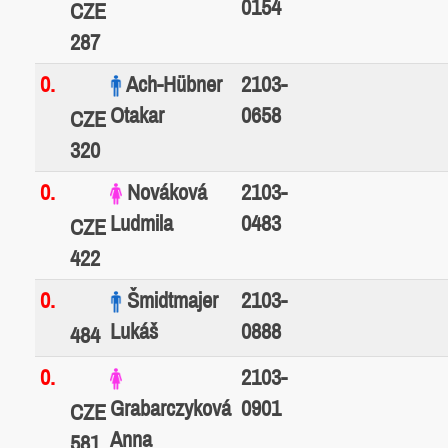
0154
CZE
287
0.
Ach-Hübner
2103-
Otakar
0658
CZE
320
0.
Nováková
2103-
Ludmila
0483
CZE
422
0.
Šmidtmajer
2103-
Lukáš
0888
484
0.
2103-
Grabarczyková
0901
CZE
Anna
581