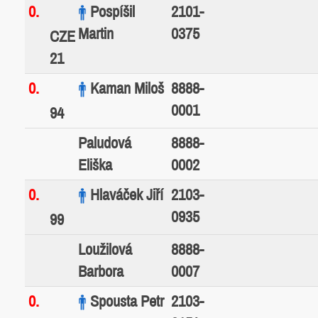
0.
Pospíšil
2101-
Martin
0375
CZE
21
0.
Kaman Miloš
8888-
0001
94
Paludová
8888-
Eliška
0002
0.
Hlaváček Jiří
2103-
0935
99
Loužilová
8888-
Barbora
0007
0.
Spousta Petr
2103-