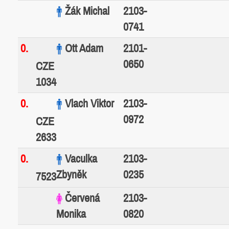
Žák Michal
2103-
0741
0.
Ott Adam
2101-
0650
CZE
1034
0.
Vlach Viktor
2103-
0972
CZE
2633
0.
Vaculka
2103-
Zbyněk
0235
7523
Červená
2103-
Monika
0820