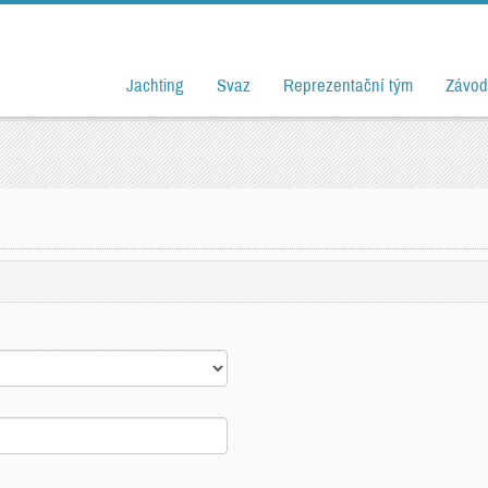
Jachting
Svaz
Reprezentační tým
Závod