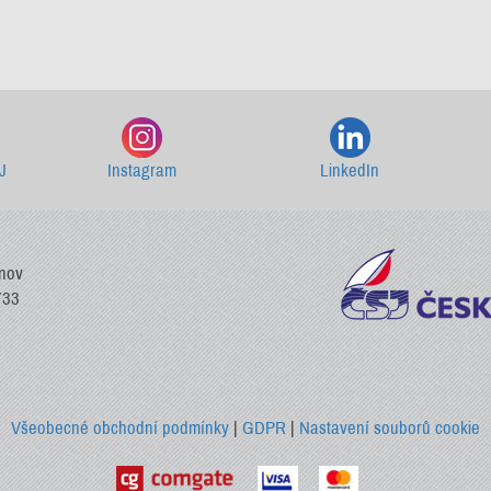
Starší newslettery ke stažení
J
Instagram
LinkedIn
vnov
733
Všeobecné obchodní podmínky
|
GDPR
|
Nastavení souborů cookie