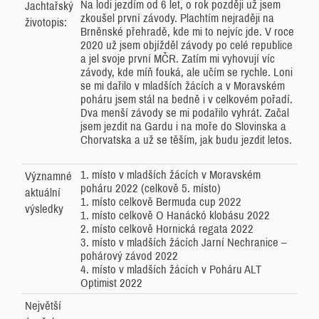
Na lodi jezdím od 6 let, o rok později už jsem
Jachtařský
zkoušel první závody. Plachtím nejraději na
životopis:
Brněnské přehradě, kde mi to nejvíc jde. V roce
2020 už jsem objížděl závody po celé republice
a jel svoje první MČR. Zatím mi vyhovují víc
závody, kde míň fouká, ale učím se rychle. Loni
se mi dařilo v mladších žácích a v Moravském
poháru jsem stál na bedně i v celkovém pořadí.
Dva menší závody se mi podařilo vyhrát. Začal
jsem jezdit na Gardu i na moře do Slovinska a
Chorvatska a už se těším, jak budu jezdit letos.
1. místo v mladších žácích v Moravském
Významné
poháru 2022 (celkově 5. místo)
aktuální
1. místo celkově Bermuda cup 2022
výsledky
1. místo celkově O Hanáckó klobásu 2022
2. místo celkově Hornická regata 2022
3. místo v mladších žácích Jarní Nechranice –
pohárový závod 2022
4. místo v mladších žácích v Poháru ALT
Optimist 2022
Největší