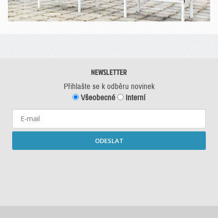
NEWSLETTER
Přihlašte se k odběru novinek
Všeobecné
Interní
ODESLAT
Starší newslettery ke stažení