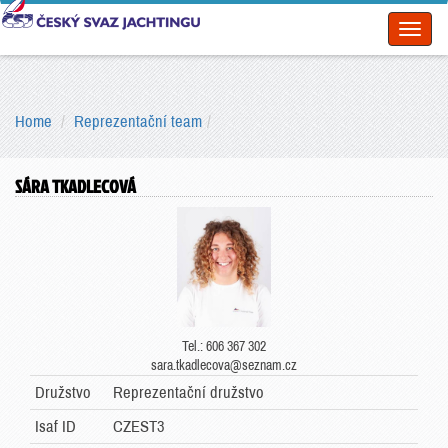
Toggl
naviga
Home
Reprezentační team
SÁRA TKADLECOVÁ
Tel.: 606 367 302
sara.tkadlecova@seznam.cz
Družstvo
Reprezentační družstvo
Isaf ID
CZEST3