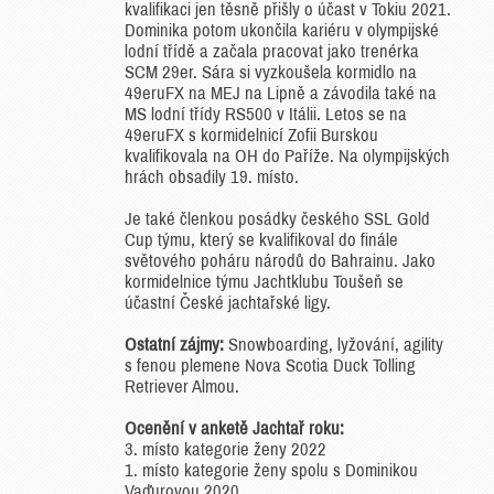
kvalifikaci jen těsně přišly o účast v Tokiu 2021.
Dominika potom ukončila kariéru v olympijské
lodní třídě a začala pracovat jako trenérka
SCM 29er. Sára si vyzkoušela kormidlo na
49eruFX na MEJ na Lipně a závodila také na
MS lodní třídy RS500 v Itálii. Letos se na
49eruFX s kormidelnicí Zofii Burskou
kvalifikovala na OH do Paříže. Na olympijských
hrách obsadily 19. místo.
Je také členkou posádky českého SSL Gold
Cup týmu, který se kvalifikoval do finále
světového poháru národů do Bahrainu. Jako
kormidelnice týmu Jachtklubu Toušeň se
účastní České jachtařské ligy.
Ostatní zájmy:
Snowboarding, lyžování, agility
s fenou plemene Nova Scotia Duck Tolling
Retriever Almou.
Ocenění v anketě Jachtař roku:
3. místo kategorie ženy 2022
1. místo kategorie ženy spolu s Dominikou
Vaďurovou 2020