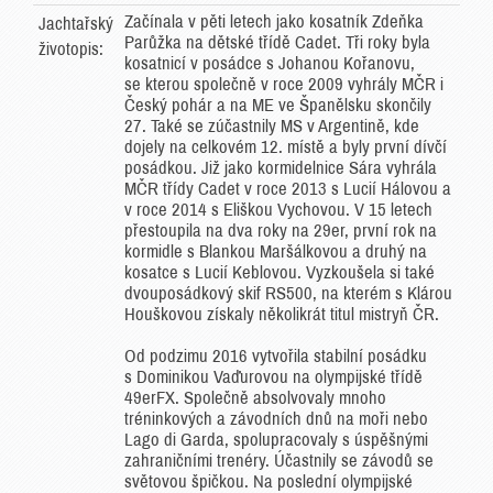
Začínala v pěti letech jako kosatník Zdeňka
Jachtařský
Parůžka na dětské třídě Cadet. Tři roky byla
životopis:
kosatnicí v posádce s Johanou Kořanovu,
se kterou společně v roce 2009 vyhrály MČR i
Český pohár a na ME ve Španělsku skončily
27. Také se zúčastnily MS v Argentině, kde
dojely na celkovém 12. místě a byly první dívčí
posádkou. Již jako kormidelnice Sára vyhrála
MČR třídy Cadet v roce 2013 s Lucií Hálovou a
v roce 2014 s Eliškou Vychovou. V 15 letech
přestoupila na dva roky na 29er, první rok na
kormidle s Blankou Maršálkovou a druhý na
kosatce s Lucií Keblovou. Vyzkoušela si také
dvouposádkový skif RS500, na kterém s Klárou
Houškovou získaly několikrát titul mistryň ČR.
Od podzimu 2016 vytvořila stabilní posádku
s Dominikou Vaďurovou na olympijské třídě
49erFX. Společně absolvovaly mnoho
tréninkových a závodních dnů na moři nebo
Lago di Garda, spolupracovaly s úspěšnými
zahraničními trenéry. Účastnily se závodů se
světovou špičkou. Na poslední olympijské