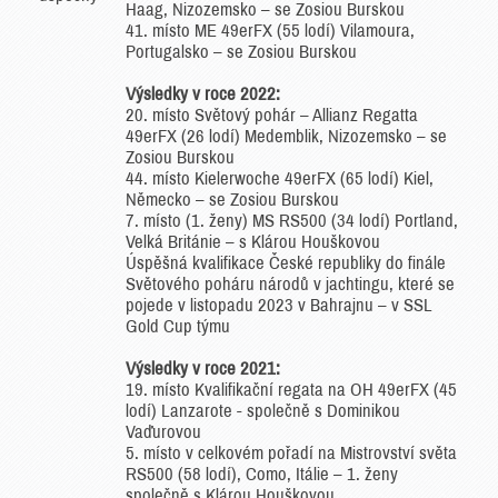
Haag, Nizozemsko – se Zosiou Burskou
41. místo ME 49erFX (55 lodí) Vilamoura,
Portugalsko – se Zosiou Burskou
Výsledky v roce 2022:
20. místo Světový pohár – Allianz Regatta
49erFX (26 lodí) Medemblik, Nizozemsko – se
Zosiou Burskou
44. místo Kielerwoche 49erFX (65 lodí) Kiel,
Německo – se Zosiou Burskou
7. místo (1. ženy) MS RS500 (34 lodí) Portland,
Velká Británie – s Klárou Houškovou
­Úspěšná kvalifikace České republiky do finále
Světového poháru národů v jachtingu, které se
pojede v listopadu 2023 v Bahrajnu – v SSL
Gold Cup týmu
Výsledky v roce 2021:
19. místo Kvalifikační regata na OH 49erFX (45
lodí) Lanzarote - společně s Dominikou
Vaďurovou
5. místo v celkovém pořadí na Mistrovství světa
RS500 (58 lodí), Como, Itálie – 1. ženy
společně s Klárou Houškovou