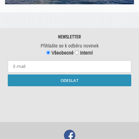
NEWSLETTER
Přihlašte se k odběru novinek
Všeobecné
Interní
ODESLAT
Starší newslettery ke stažení