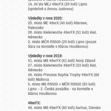
14. mi´sto MEJ 49erFX (29 lodí) Lipno
(společně s Annou Justovou)
Výsledky v roce 2020:
25. místo ME 49erX (40 lodí) Attersee,
Rakousko
28. místo Kielerwoche 49erFX (51 lodí) Kiel,
Německo
2. místo MČR RS500 (20 lodí) Lipno (pouze
Sára na kormidle s Klárou Houškovou)
Výsledky v roce 2019:
41. místo MS 49erFX (61 lodí) Nový Zéland
27. místo Kielerwoche 49erFX (53 lodí) Kiel,
Německo
45. místo Princess Sophia Trophy 49erFX (66
lodí) Mallorca
5. místo MS RS500 + MČR RS500 (63 lodí)
Lipno – 2. Česká posádka - na kormidle s
Klárou Houškovou
49erFX:
49. místo MS 49erFX (60 lodí) Aarhus, Dánsko