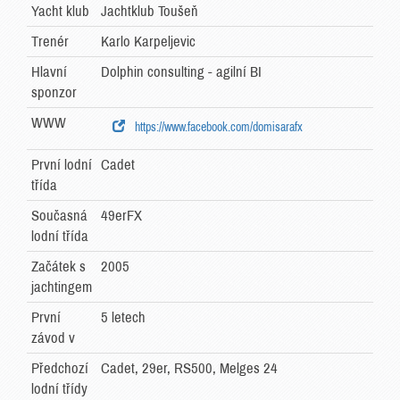
Yacht klub
Jachtklub Toušeň
Trenér
Karlo Karpeljevic
Hlavní
Dolphin consulting - agilní BI
sponzor
WWW
https://www.facebook.com/domisarafx
První lodní
Cadet
třída
Současná
49erFX
lodní třída
Začátek s
2005
jachtingem
První
5 letech
závod v
Předchozí
Cadet, 29er, RS500, Melges 24
lodní třídy