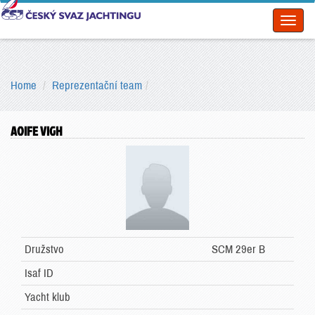
Toggl
naviga
Home
Reprezentační team
AOIFE VIGH
Družstvo
SCM 29er B
Isaf ID
Yacht klub