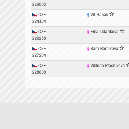
216805
CZE
Vít Hanák
224104
CZE
Ema Lidaříková
226258
CZE
Sára Bortlíková
227294
CZE
Viktorie Ptašniková
228888