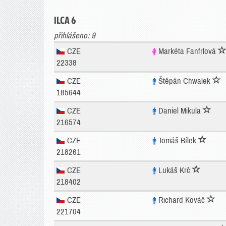
ILCA 6
přihlášeno: 9
CZE
Markéta Fanfrlová
22338
CZE
Štěpán Chwalek
185644
CZE
Daniel Mikula
216574
CZE
Tomáš Bílek
218261
CZE
Lukáš Krč
218402
CZE
Richard Kováč
221704