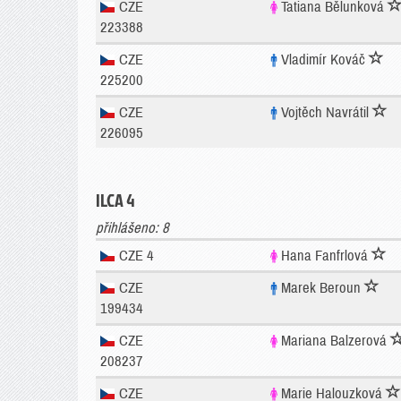
CZE
Tatiana Bělunková
223388
CZE
Vladimír Kováč
225200
CZE
Vojtěch Navrátil
226095
ILCA 4
přihlášeno: 8
CZE 4
Hana Fanfrlová
CZE
Marek Beroun
199434
CZE
Mariana Balzerová
208237
CZE
Marie Halouzková