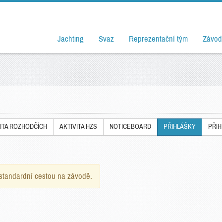
Jachting
Svaz
Reprezentační tým
Závod
ITA ROZHODČÍCH
AKTIVITA HZS
NOTICEBOARD
PŘIHLÁŠKY
PŘI
e standardní cestou na závodě.