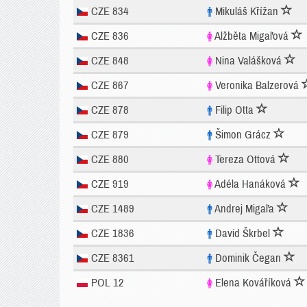
CZE 834
Mikuláš Křížan
CZE 836
Alžběta Migaľová
CZE 848
Nina Valášková
CZE 867
Veronika Balzerová
CZE 878
Filip Otta
CZE 879
Šimon Grácz
CZE 880
Tereza Ottová
CZE 919
Adéla Hanáková
CZE 1489
Andrej Migaľa
CZE 1836
David Škrbel
CZE 8361
Dominik Čegan
POL 12
Elena Kováříková