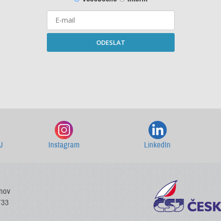
ODESLAT
Starší newslettery ke stažení
J
Instagram
LinkedIn
vnov
733