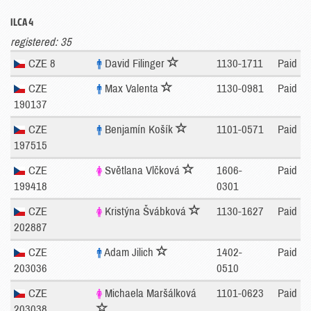
ILCA 4
registered: 35
CZE 8
David Filinger
1130-1711
Paid
CZE
Max Valenta
1130-0981
Paid
190137
CZE
Benjamín Košík
1101-0571
Paid
197515
CZE
Světlana Vlčková
1606-
Paid
199418
0301
CZE
Kristýna Švábková
1130-1627
Paid
202887
CZE
Adam Jilich
1402-
Paid
203036
0510
CZE
Michaela Maršálková
1101-0623
Paid
203038