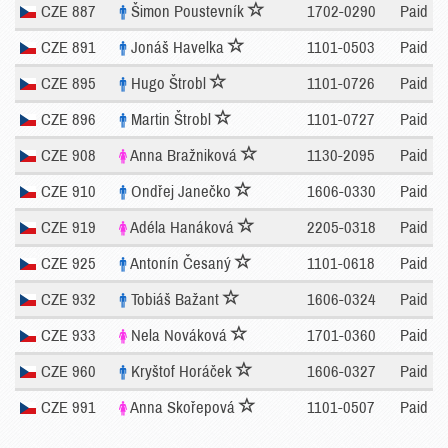
CZE 887
Šimon Poustevník
1702-0290
Paid
CZE 891
Jonáš Havelka
1101-0503
Paid
CZE 895
Hugo Štrobl
1101-0726
Paid
CZE 896
Martin Štrobl
1101-0727
Paid
CZE 908
Anna Bražniková
1130-2095
Paid
CZE 910
Ondřej Janečko
1606-0330
Paid
CZE 919
Adéla Hanáková
2205-0318
Paid
CZE 925
Antonín Česaný
1101-0618
Paid
CZE 932
Tobiáš Bažant
1606-0324
Paid
CZE 933
Nela Nováková
1701-0360
Paid
CZE 960
Kryštof Horáček
1606-0327
Paid
CZE 991
Anna Skořepová
1101-0507
Paid