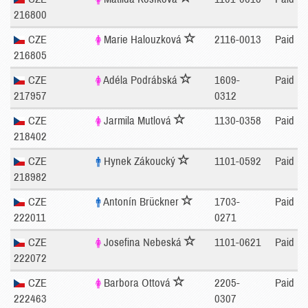
216800
CZE
Marie Halouzková
2116-0013
Paid
216805
CZE
Adéla Podrábská
1609-
Paid
217957
0312
CZE
Jarmila Mutlová
1130-0358
Paid
218402
CZE
Hynek Zákoucký
1101-0592
Paid
218982
CZE
Antonín Brückner
1703-
Paid
222011
0271
CZE
Josefina Nebeská
1101-0621
Paid
222072
CZE
Barbora Ottová
2205-
Paid
222463
0307