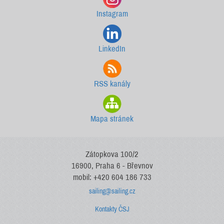
Instagram
LinkedIn
RSS kanály
Mapa stránek
Zátopkova 100/2
16900, Praha 6 - Břevnov
mobil: +420 604 186 733
sailing@sailing.cz
Kontakty ČSJ