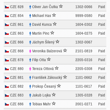
CZE 828
Oliver Jan Čutka
1302-0066
Paid
CZE 854
Michael Has
9999-0580
Paid
CZE 861
David Kunca
1604-0302
Paid
CZE 863
Martin Pinc
1604-0275
Paid
CZE 866
Jáchym Šílený
1302-0067
CZE 868
Veronika Balzerová
2101-0819
Paid
CZE 878
Filip Otta
2205-0316
Paid
CZE 880
Tereza Ottová
2205-0308
Paid
CZE 881
František Zákoucký
1101-0662
Paid
CZE 882
Prokop Česaný
1101-0617
Paid
CZE 883
Jakub Lojka
1305-0328
Paid
CZE 886
Tobias Mahr
2001-0271
Paid