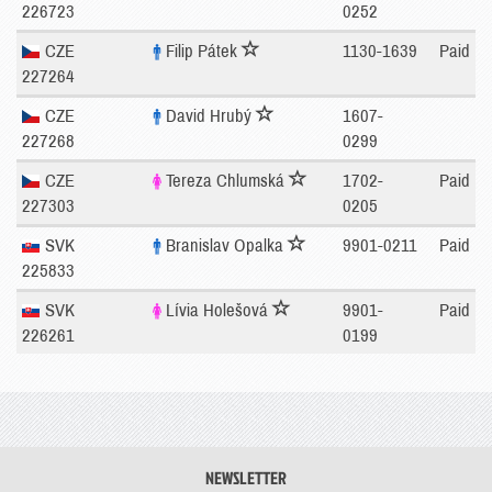
226723
0252
CZE
Filip Pátek
1130-1639
Paid
227264
CZE
David Hrubý
1607-
227268
0299
CZE
Tereza Chlumská
1702-
Paid
227303
0205
SVK
Branislav Opalka
9901-0211
Paid
225833
SVK
Lívia Holešová
9901-
Paid
226261
0199
NEWSLETTER