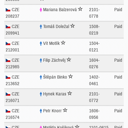
CZE
Mariana Balzerová
2101-
Paid
208237
0778
CZE
Tomáš Doležal
1508-
Paid
209941
0219
CZE
Vít Motlík
1504-
212001
0121
CZE
Filip Záchvěj
1604-
Paid
212985
0276
CZE
Štěpán Binko
1402-
Paid
213652
0461
CZE
Hynek Karas
2101-
Paid
216071
0772
CZE
Petr Knorr
1606-
Paid
216574
0956
CZE
Matilda Košíková
1101-0615
Paid