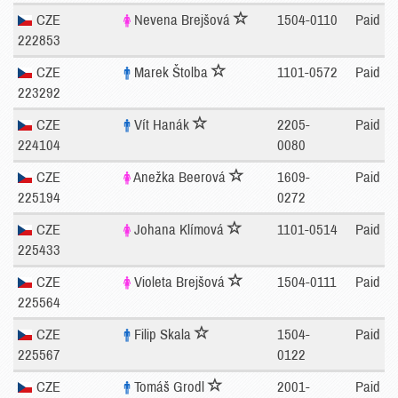
CZE
Nevena Brejšová
1504-0110
Paid
222853
CZE
Marek Štolba
1101-0572
Paid
223292
CZE
Vít Hanák
2205-
Paid
224104
0080
CZE
Anežka Beerová
1609-
Paid
225194
0272
CZE
Johana Klímová
1101-0514
Paid
225433
CZE
Violeta Brejšová
1504-0111
Paid
225564
CZE
Filip Skala
1504-
Paid
225567
0122
CZE
Tomáš Grodl
2001-
Paid