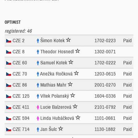
OPTIMIST
registered: 46
CZE 2
Šimon Kotek
1702-0223
Paid
CZE 8
Theodor Hosnedl
1302-0071
CZE 60
Samuel Kotek
1702-0222
Paid
CZE 70
Anežka Ročková
1203-0615
Paid
CZE 86
Mathias Mahr
2001-0270
Paid
CZE 125
Vítek Polanský
1604-0336
Paid
CZE 411
Lucie Balzerová
2101-0792
Paid
CZE 594
Linda Hubáčková
1101-0661
Paid
CZE 714
Jan Šulc
1130-1882
Paid