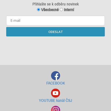
Přihlašte se k odběru novinek
Všeobecné
Interní
ODESLAT
Starší newslettery ke stažení
FACEBOOK
YOUTUBE kanál ČSJ