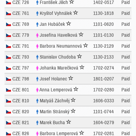
CZE 726
František Jilich
1402-0517
Paid
CZE 761
Kryštof Vyhnálek
1130-1818
Paid
CZE 769
Jan Hubáček
1101-0620
Paid
CZE 779
Josefína Havelková
1101-0130
Paid
CZE 791
Barbora Neumannová
1130-2129
Paid
CZE 793
Stanislav Chudoba
1130-2133
Paid
CZE 797
Johanka Marečková
1702-0274
Paid
CZE 798
Josef Holanec
1801-0207
Paid
CZE 801
Anna Lemperová
1702-0280
Paid
CZE 810
Matyáš Záchvěj
1606-0333
Paid
CZE 820
Martin Stránský
1101-0744
Paid
CZE 821
Marek Bucha
1604-0279
Paid
CZE 826
Barbora Lemperová
1702-0281
Paid