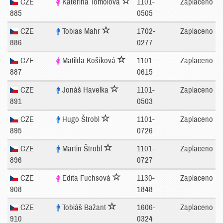
CZE
Kateřina Tomolová
1101-
Zaplaceno
885
0505
CZE
Tobias Mahr
1702-
Zaplaceno
886
0277
CZE
Matilda Košíková
1101-
Zaplaceno
887
0615
CZE
Jonáš Havelka
1101-
Zaplaceno
891
0503
CZE
Hugo Štrobl
1101-
Zaplaceno
895
0726
CZE
Martin Štrobl
1101-
Zaplaceno
896
0727
CZE
Edita Fuchsová
1130-
Zaplaceno
908
1848
CZE
Tobiáš Bažant
1606-
Zaplaceno
910
0324