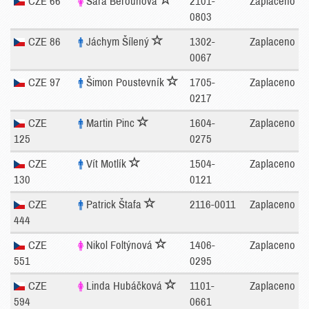
CZE 66
Sára Berounová
2101-
Zaplaceno
0803
CZE 86
Jáchym Šílený
1302-
Zaplaceno
0067
CZE 97
Šimon Poustevník
1705-
Zaplaceno
0217
CZE
Martin Pinc
1604-
Zaplaceno
125
0275
CZE
Vít Motlík
1504-
Zaplaceno
130
0121
CZE
Patrick Štafa
2116-0011
Zaplaceno
444
CZE
Nikol Foltýnová
1406-
Zaplaceno
551
0295
CZE
Linda Hubáčková
1101-
Zaplaceno
594
0661