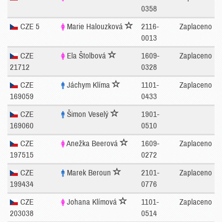
0358
CZE 5
Marie Halouzková
2116-
Zaplaceno
0013
CZE
Ela Štolbová
1609-
Zaplaceno
21712
0328
CZE
Jáchym Klíma
1101-
Zaplaceno
169059
0433
CZE
Šimon Veselý
1901-
169060
0510
CZE
Anežka Beerová
1609-
Zaplaceno
197515
0272
CZE
Marek Beroun
2101-
Zaplaceno
199434
0776
CZE
Johana Klímová
1101-
Zaplaceno
203038
0514