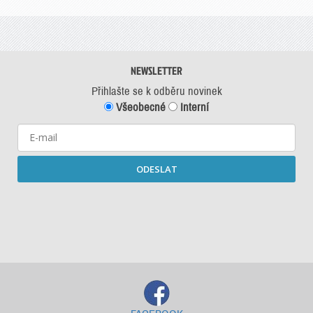
NEWSLETTER
Přihlašte se k odběru novinek
Všeobecné
Interní
ODESLAT
Starší newslettery ke stažení