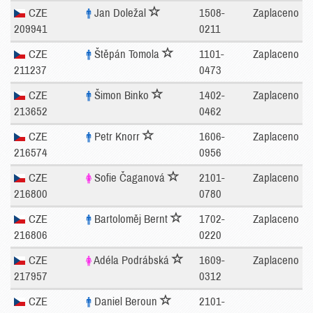
CZE
Jan Doležal
1508-
Zaplaceno
209941
0211
CZE
Štěpán Tomola
1101-
Zaplaceno
211237
0473
CZE
Šimon Binko
1402-
Zaplaceno
213652
0462
CZE
Petr Knorr
1606-
Zaplaceno
216574
0956
CZE
Sofie Čaganová
2101-
Zaplaceno
216800
0780
CZE
Bartoloměj Bernt
1702-
Zaplaceno
216806
0220
CZE
Adéla Podrábská
1609-
Zaplaceno
217957
0312
CZE
Daniel Beroun
2101-