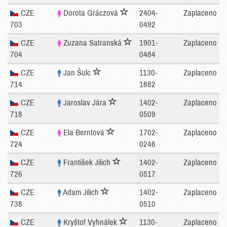
CZE
Dorota Gráczová
2404-
Zaplaceno
703
0492
CZE
Zuzana Satranská
1901-
Zaplaceno
704
0484
CZE
Jan Šulc
1130-
Zaplaceno
714
1882
CZE
Jaroslav Jára
1402-
Zaplaceno
718
0509
CZE
Ela Berntová
1702-
Zaplaceno
724
0246
CZE
František Jilich
1402-
Zaplaceno
726
0517
CZE
Adam Jilich
1402-
Zaplaceno
738
0510
CZE
Kryštof Vyhnálek
1130-
Zaplaceno