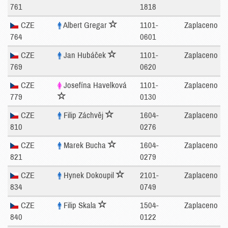
761
1818
CZE
Albert Gregar
1101-
Zaplaceno
764
0601
CZE
Jan Hubáček
1101-
Zaplaceno
769
0620
CZE
Josefína Havelková
1101-
Zaplaceno
779
0130
CZE
Filip Záchvěj
1604-
Zaplaceno
810
0276
CZE
Marek Bucha
1604-
Zaplaceno
821
0279
CZE
Hynek Dokoupil
2101-
Zaplaceno
834
0749
CZE
Filip Skala
1504-
Zaplaceno
840
0122