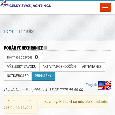
Toggl
naviga
Home
Přihlášky
POHÁR YC NECHRANICE III
Informace o závodě
VÝSLEDKY ZÁVODU
AKTIVITA ROZHODČÍCH
AKTIVITA HZS
NOTICEBOARD
PŘIHLÁŠKY
English
Uzávěrka on-line přihlášek: 17.05.2025 08:00:00
Online přihlášky jsou uzavřeny. Přihlásit se můžete standardní
cestou na závodě.