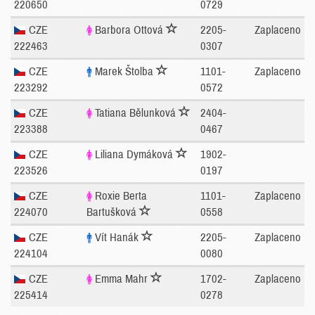
220650
0729
CZE
Barbora Ottová
2205-
Zaplaceno
222463
0307
CZE
Marek Štolba
1101-
Zaplaceno
223292
0572
CZE
Tatiana Bělunková
2404-
223388
0467
CZE
Liliana Dymáková
1902-
223526
0197
CZE
Roxie Berta
1101-
Zaplaceno
224070
Bartušková
0558
CZE
Vít Hanák
2205-
Zaplaceno
224104
0080
CZE
Emma Mahr
1702-
Zaplaceno
225414
0278