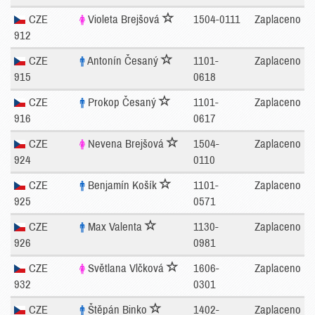
CZE
Violeta Brejšová
1504-0111
Zaplaceno
912
CZE
Antonín Česaný
1101-
Zaplaceno
915
0618
CZE
Prokop Česaný
1101-
Zaplaceno
916
0617
CZE
Nevena Brejšová
1504-
Zaplaceno
924
0110
CZE
Benjamín Košík
1101-
Zaplaceno
925
0571
CZE
Max Valenta
1130-
Zaplaceno
926
0981
CZE
Světlana Vlčková
1606-
Zaplaceno
932
0301
CZE
Štěpán Binko
1402-
Zaplaceno