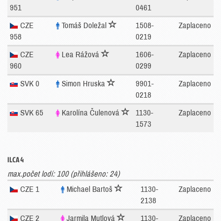
951
0461
CZE
Tomáš Doležal
1508-
Zaplaceno
958
0219
CZE
Lea Rážová
1606-
Zaplaceno
960
0299
SVK 0
Simon Hruska
9901-
Zaplaceno
0218
SVK 65
Karolína Čulenová
1130-
Zaplaceno
1573
ILCA 4
max.počet lodí: 100 (přihlášeno: 24)
CZE 1
Michael Bartoš
1130-
Zaplaceno
2138
CZE 2
Jarmila Mutlová
1130-
Zaplaceno