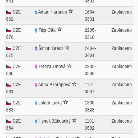
861
0302
CZE
Adam Hartman
1604-
Zaplaceno
862
0301
CZE
Filip Otta
2205-
Zaplaceno
878
0316
CZE
Šimon Grácz
2404-
Zaplaceno
879
0491
CZE
Tereza Ottová
2205-
Zaplaceno
880
0308
CZE
Anna Skořepová
1101-
Zaplaceno
881
0507
CZE
Jakub Lojka
1305-
Zaplaceno
883
0328
CZE
Hynek Zákoucký
1101-
Zaplaceno
884
0592