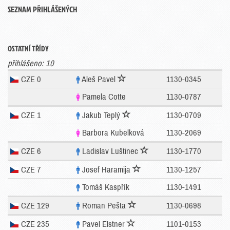
SEZNAM PŘIHLÁŠENÝCH
OSTATNÍ TŘÍDY
přihlášeno: 10
CZE 0
Aleš Pavel
1130-0345
Pamela Cotte
1130-0787
CZE 1
Jakub Teplý
1130-0709
Barbora Kubelková
1130-2069
CZE 6
Ladislav Luštinec
1130-1770
CZE 7
Josef Haramija
1130-1257
Tomáš Kaspřík
1130-1491
CZE 129
Roman Pešta
1130-0698
CZE 235
Pavel Elstner
1101-0153