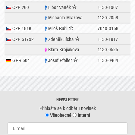
CZE 260
Libor Vaněk
1130-1907
Michaela Mrázová
1130-2058
CZE 1816
Miloš Buřil
7040-0158
CZE 51792
Zdeněk Jícha
1130-1617
Klára Krejčíková
1130-0525
GER 504
Josef Pfeifer
1130-0404
NEWSLETTER
Přihlašte se k odběru novinek
Všeobecné
Interní