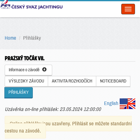
Toggl
naviga
Home
Přihlášky
PRAŽSKÝ TOČÁK VII.
Informace o závodě
VÝSLEDKY ZÁVODU
AKTIVITA ROZHODČÍCH
NOTICEBOARD
PŘIHLÁŠKY
English
Uzávěrka on-line přihlášek: 23.05.2024 12:00:00
Online přihlášky jsou uzavřeny. Přihlásit se můžete standardní
cestou na závodě.