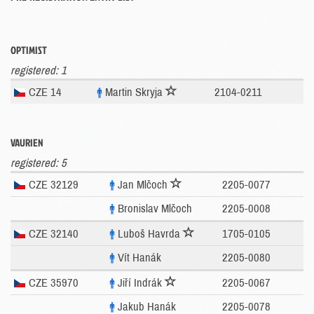
OPTIMIST
registered: 1
CZE 14
Martin Skryja
2104-0211
VAURIEN
registered: 5
CZE 32129
Jan Mlčoch
2205-0077
Bronislav Mlčoch
2205-0008
CZE 32140
Luboš Havrda
1705-0105
Vít Hanák
2205-0080
CZE 35970
Jiří Indrák
2205-0067
Jakub Hanák
2205-0078