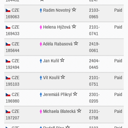
CZE
Radim Novotný
2103-
Paid
169063
0965
CZE
Helena Hýžová
2101-
Paid
169433
0741
CZE
Adéla Rabasová
2419-
185644
0061
CZE
Jan Kuřil
2404-
Paid
192494
0445
CZE
Vít Kouřil
2101-
Paid
195103
0751
CZE
Jeremiáš Přikryl
2301-
Paid
196980
0205
CZE
Michaela Blatecká
2101-
Paid
197207
0758