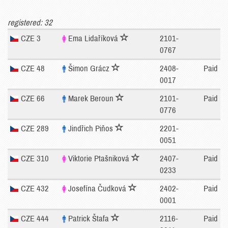
registered: 32
CZE 3
Ema Lidaříková
2101-
0767
CZE 48
Šimon Grácz
2408-
Paid
0017
CZE 66
Marek Beroun
2101-
Paid
0776
CZE 289
Jindřich Piňos
2201-
0051
CZE 310
Viktorie Ptašniková
2407-
Paid
0233
CZE 432
Josefína Čudková
2402-
Paid
0001
CZE 444
Patrick Štafa
2116-
Paid