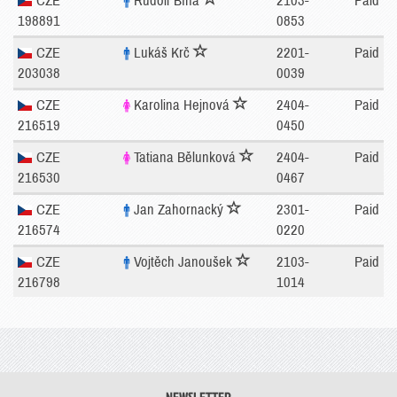
CZE
Rudolf Bína
2103-
Paid
198891
0853
CZE
Lukáš Krč
2201-
Paid
203038
0039
CZE
Karolina Hejnová
2404-
Paid
216519
0450
CZE
Tatiana Bělunková
2404-
Paid
216530
0467
CZE
Jan Zahornacký
2301-
Paid
216574
0220
CZE
Vojtěch Janoušek
2103-
Paid
216798
1014