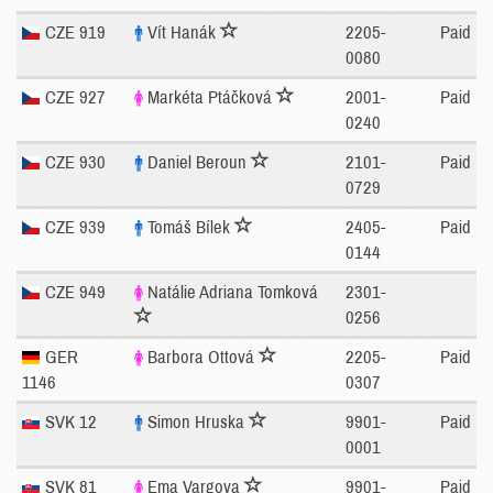
CZE 919
Vít Hanák
2205-
Paid
0080
CZE 927
Markéta Ptáčková
2001-
Paid
0240
CZE 930
Daniel Beroun
2101-
Paid
0729
CZE 939
Tomáš Bílek
2405-
Paid
0144
CZE 949
Natálie Adriana Tomková
2301-
0256
GER
Barbora Ottová
2205-
Paid
1146
0307
SVK 12
Simon Hruska
9901-
Paid
0001
SVK 81
Ema Vargova
9901-
Paid