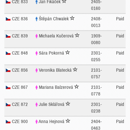
CZE 833
Jan Fikáček
2405-
0160
CZE 836
Štěpán Chwalek
2408-
Paid
0013
CZE 839
Michaela Kučerová
1909-
Paid
0080
CZE 848
Sára Pokorná
2301-
Paid
0255
CZE 856
Veronika Blatecká
2101-
Paid
0757
CZE 867
Mariana Balzerová
2101-
Paid
0778
CZE 872
Julie Sklářová
2301-
Paid
0238
CZE 900
Anna Hejnová
2404-
Paid
0463