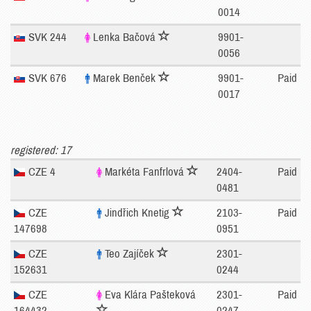
0014
SVK 244
Lenka Bačová
9901-
0056
SVK 676
Marek Benček
9901-
Paid
0017
registered: 17
CZE 4
Markéta Fanfrlová
2404-
Paid
0481
CZE
Jindřich Knetig
2103-
Paid
147698
0951
CZE
Teo Zajíček
2301-
152631
0244
CZE
Eva Klára Pašteková
2301-
Paid
164432
0247