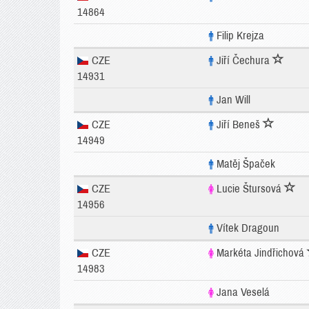
14864
Filip Krejza
CZE
Jiří Čechura
14931
Jan Will
CZE
Jiří Beneš
14949
Matěj Špaček
CZE
Lucie Štursová
14956
Vítek Dragoun
CZE
Markéta Jindřichová
14983
Jana Veselá