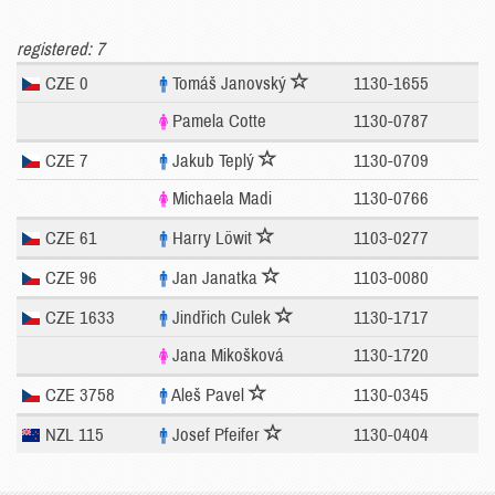
registered: 7
CZE 0
Tomáš Janovský
1130-1655
Pamela Cotte
1130-0787
CZE 7
Jakub Teplý
1130-0709
Michaela Madi
1130-0766
CZE 61
Harry Löwit
1103-0277
CZE 96
Jan Janatka
1103-0080
CZE 1633
Jindřich Culek
1130-1717
Jana Mikošková
1130-1720
CZE 3758
Aleš Pavel
1130-0345
NZL 115
Josef Pfeifer
1130-0404