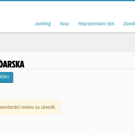
Jachting
Svaz
Reprezentační tým
Závod
AĎARSKA
LÁŠKY
e standardní cestou na závodě.