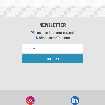
NEWSLETTER
Přihlašte se k odběru novinek
Všeobecné
Interní
ODESLAT
Starší newslettery ke stažení