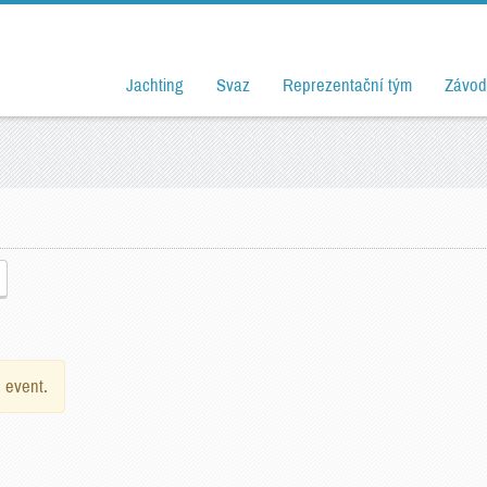
Jachting
Svaz
Reprezentační tým
Závod
e event.