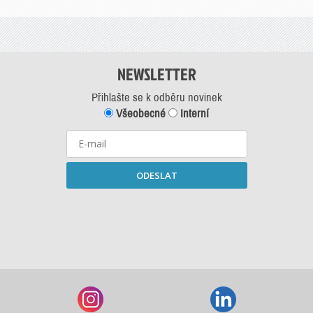
NEWSLETTER
Přihlašte se k odběru novinek
Všeobecné
Interní
ODESLAT
Starší newslettery ke stažení