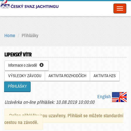
Toggl
naviga
Home
Přihlášky
LIPENSKÝ VÍTR
Informace o závodě
VÝSLEDKY ZÁVODU
AKTIVITA ROZHODČÍCH
AKTIVITA HZS
PŘIHLÁŠKY
English
Uzávěrka on-line přihlášek: 10.08.2019 10:00:00
Online přihlášky jsou uzavřeny. Přihlásit se můžete standardní
cestou na závodě.