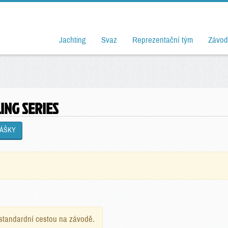
Jachting
Svaz
Reprezentační tým
Závod
ING SERIES
LÁŠKY
e standardní cestou na závodě.