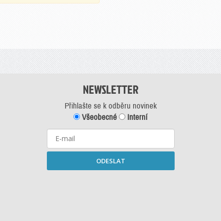
NEWSLETTER
Přihlašte se k odběru novinek
Všeobecné
Interní
ODESLAT
Starší newslettery ke stažení