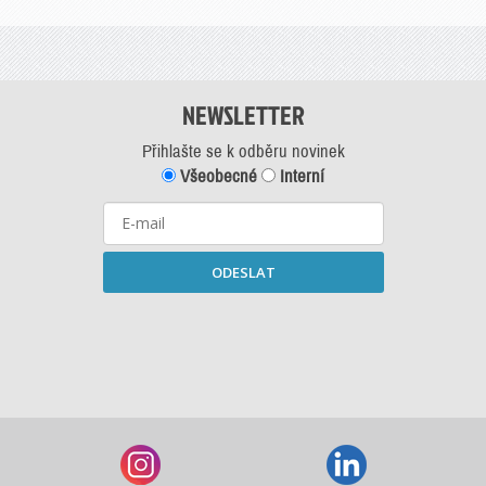
NEWSLETTER
Přihlašte se k odběru novinek
Všeobecné
Interní
ODESLAT
Starší newslettery ke stažení