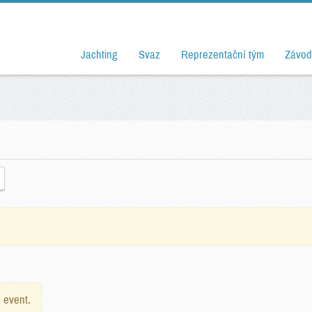
Jachting
Svaz
Reprezentační tým
Závod
e event.