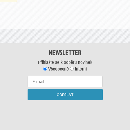
NEWSLETTER
Přihlašte se k odběru novinek
Všeobecné
Interní
ODESLAT
Starší newslettery ke stažení