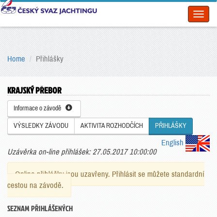
Toggl
naviga
Home
Přihlášky
KRAJSKÝ PŘEBOR
Informace o závodě
VÝSLEDKY ZÁVODU
AKTIVITA ROZHODČÍCH
PŘIHLÁŠKY
English
Uzávěrka on-line přihlášek: 27.05.2017 10:00:00
Online přihlášky jsou uzavřeny. Přihlásit se můžete standardní
cestou na závodě.
SEZNAM PŘIHLÁŠENÝCH