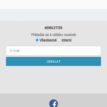
NEWSLETTER
Přihlašte se k odběru novinek
Všeobecné
Interní
ODESLAT
Starší newslettery ke stažení