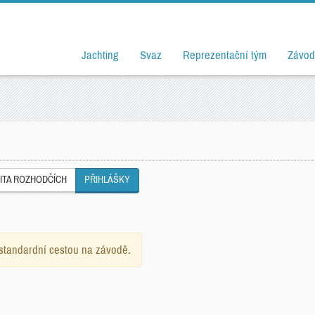
Jachting
Svaz
Reprezentační tým
Závod
ITA ROZHODČÍCH
PŘIHLÁŠKY
e standardní cestou na závodě.