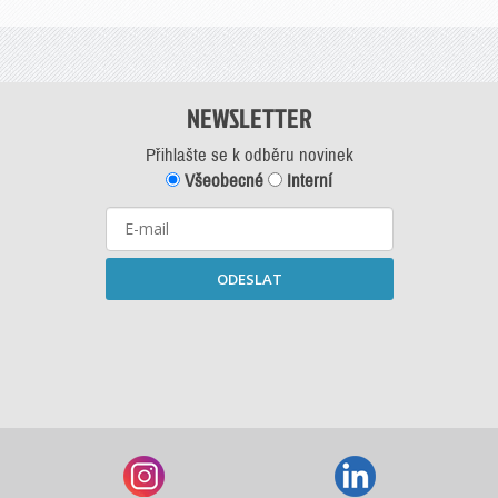
NEWSLETTER
Přihlašte se k odběru novinek
Všeobecné
Interní
ODESLAT
Starší newslettery ke stažení