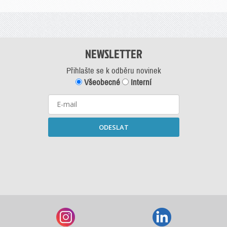
NEWSLETTER
Přihlašte se k odběru novinek
Všeobecné
Interní
ODESLAT
Starší newslettery ke stažení