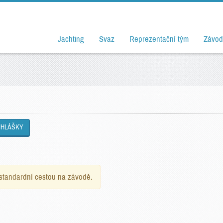
Jachting
Svaz
Reprezentační tým
Závod
IHLÁŠKY
e standardní cestou na závodě.