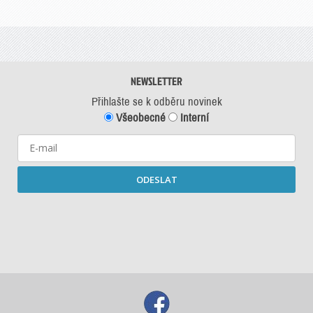
NEWSLETTER
Přihlašte se k odběru novinek
Všeobecné
Interní
ODESLAT
Starší newslettery ke stažení