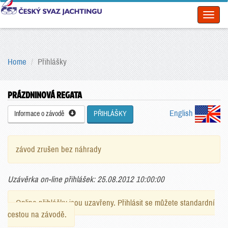
Toggl
naviga
Home
Přihlášky
PRÁZDNINOVÁ REGATA
English
Informace o závodě
PŘIHLÁŠKY
závod zrušen bez náhrady
Uzávěrka on-line přihlášek: 25.08.2012 10:00:00
Online přihlášky jsou uzavřeny. Přihlásit se můžete standardní
cestou na závodě.