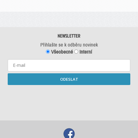
NEWSLETTER
Přihlašte se k odběru novinek
Všeobecné
Interní
ODESLAT
Starší newslettery ke stažení