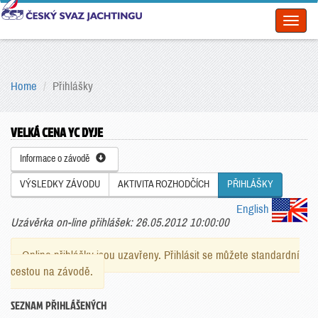
Toggl
naviga
Home
Přihlášky
VELKÁ CENA YC DYJE
Informace o závodě
VÝSLEDKY ZÁVODU
AKTIVITA ROZHODČÍCH
PŘIHLÁŠKY
English
Uzávěrka on-line přihlášek: 26.05.2012 10:00:00
Online přihlášky jsou uzavřeny. Přihlásit se můžete standardní
cestou na závodě.
SEZNAM PŘIHLÁŠENÝCH