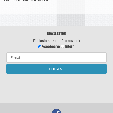
NEWSLETTER
Přihlašte se k odběru novinek
Všeobecné
Interní
ODESLAT
Starší newslettery ke stažení