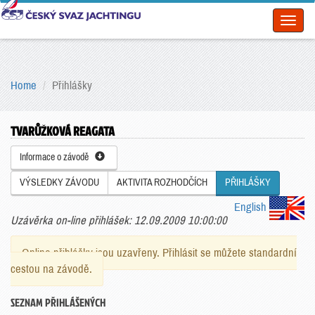
Toggl
naviga
Home
Přihlášky
TVARŮŽKOVÁ REAGATA
Informace o závodě
VÝSLEDKY ZÁVODU
AKTIVITA ROZHODČÍCH
PŘIHLÁŠKY
English
Uzávěrka on-line přihlášek: 12.09.2009 10:00:00
Online přihlášky jsou uzavřeny. Přihlásit se můžete standardní
cestou na závodě.
SEZNAM PŘIHLÁŠENÝCH