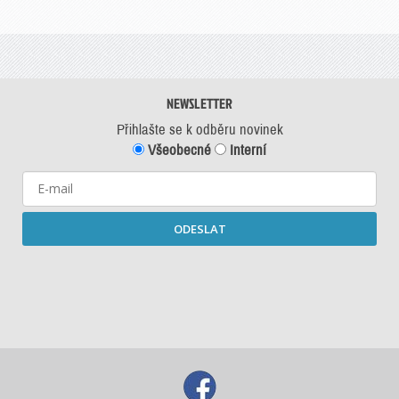
NEWSLETTER
Přihlašte se k odběru novinek
Všeobecné
Interní
ODESLAT
Starší newslettery ke stažení