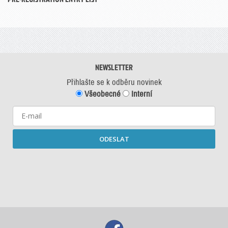
NEWSLETTER
Přihlašte se k odběru novinek
Všeobecné
Interní
ODESLAT
Starší newslettery ke stažení