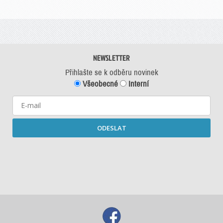
NEWSLETTER
Přihlašte se k odběru novinek
Všeobecné
Interní
ODESLAT
Starší newslettery ke stažení