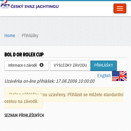
Toggl
naviga
Home
Přihlášky
BOL D OR ROLEX CUP
Informace o závodě
VÝSLEDKY ZÁVODU
PŘIHLÁŠKY
English
Uzávěrka on-line přihlášek: 17.06.2006 10:00:00
Online přihlášky jsou uzavřeny. Přihlásit se můžete standardní
cestou na závodě.
SEZNAM PŘIHLÁŠENÝCH