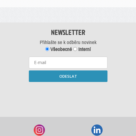
NEWSLETTER
Přihlašte se k odběru novinek
Všeobecné
Interní
ODESLAT
Starší newslettery ke stažení