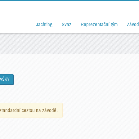
Jachting
Svaz
Reprezentační tým
Závod
LÁŠKY
e standardní cestou na závodě.