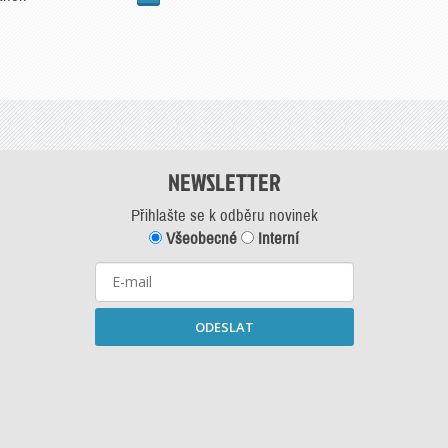
NEWSLETTER
Přihlašte se k odběru novinek
Všeobecné
Interní
ODESLAT
Starší newslettery ke stažení