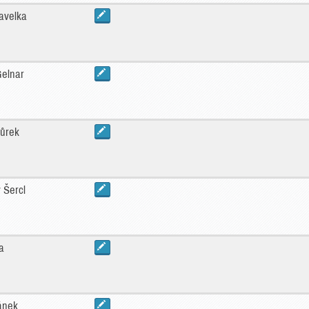
avelka
Gelnar
bůrek
 Šercl
a
mánek