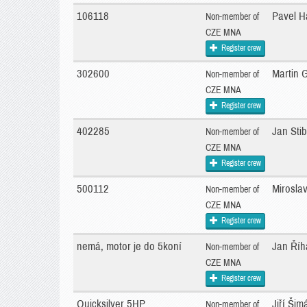
106118
Pavel H
Non-member of
CZE MNA
Register crew
302600
Martin 
Non-member of
CZE MNA
Register crew
402285
Jan Sti
Non-member of
CZE MNA
Register crew
500112
Miroslav
Non-member of
CZE MNA
Register crew
nemá, motor je do 5koní
Jan Říh
Non-member of
CZE MNA
Register crew
Quicksilver 5HP
Jiří Ši
Non-member of