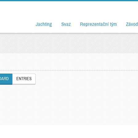
Jachting
Svaz
Reprezentační tým
Závod
OARD
ENTRIES