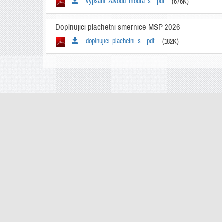
vypsani_zavodu_modra_s....pdf
(676K)
Doplnujici plachetni smernice MSP 2026
doplnujici_plachetni_s....pdf
(182K)