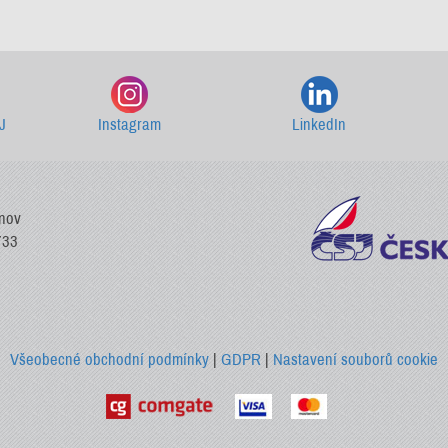
Starší newslettery ke stažení
J
Instagram
LinkedIn
vnov
733
Všeobecné obchodní podmínky
|
GDPR
|
Nastavení souborů cookie