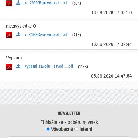
ctl-262205-provisional....pdf
(68K)
13.06.2026 17:33:10
mezivýsledky Q
ctl-262205-provisional....pdf
(71K)
13.06.2026 17:32:44
Vypsání
vypsani_zavodu__zavod_....pdf
(113K)
05.06.2026 14:47:54
NEWSLETTER
Přihlašte se k odběru novinek
Všeobecné
Interní