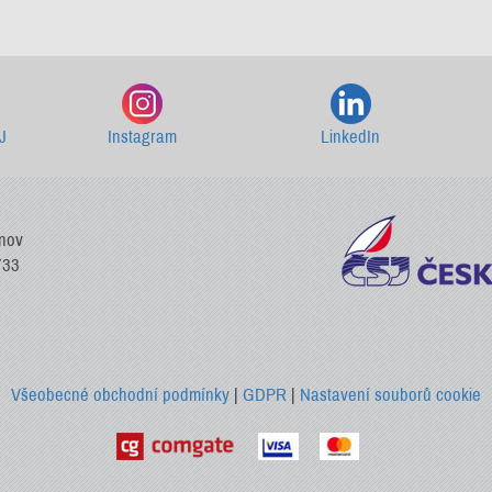
Starší newslettery ke stažení
J
Instagram
LinkedIn
vnov
733
Všeobecné obchodní podmínky
|
GDPR
|
Nastavení souborů cookie