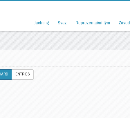
Jachting
Svaz
Reprezentační tým
Závod
OARD
ENTRIES