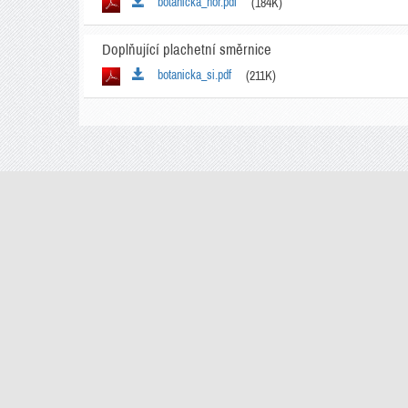
botanicka_nor.pdf
(184K)
Doplňující plachetní směrnice
botanicka_si.pdf
(211K)