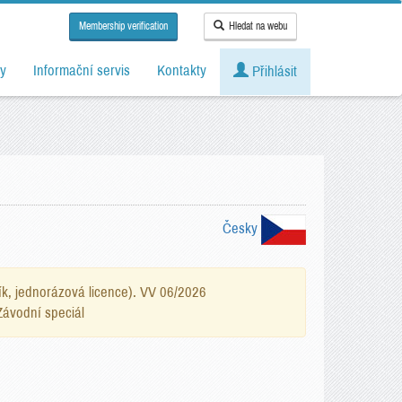
Membership verification
Hledat na webu
y
Informační servis
Kontakty
Přihlásit
Česky
ík, jednorázová licence). VV 06/2026
Závodní speciál