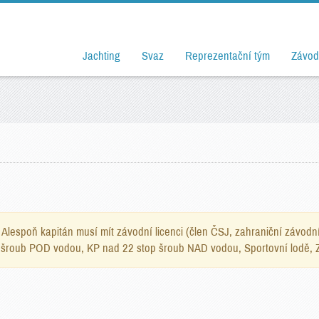
Jachting
Svaz
Reprezentační tým
Závod
Alespoň kapitán musí mít závodní licenci (člen ČSJ, zahraniční závodn
top šroub POD vodou, KP nad 22 stop šroub NAD vodou, Sportovní lodě, 