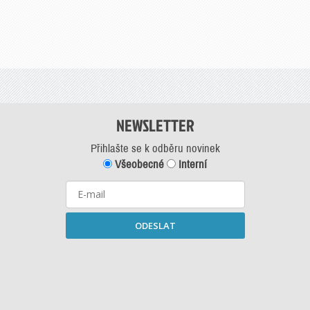
NEWSLETTER
Přihlašte se k odběru novinek
Všeobecné
Interní
ODESLAT
Starší newslettery ke stažení