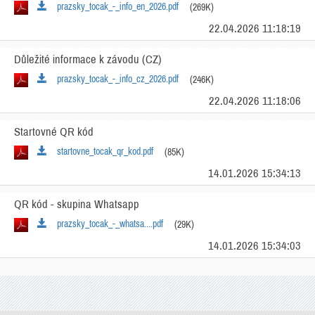
prazsky_tocak_-_info_en_2026.pdf
(269K)
22.04.2026 11:18:19
Důležité informace k závodu (CZ)
prazsky_tocak_-_info_cz_2026.pdf
(246K)
22.04.2026 11:18:06
Startovné QR kód
startovne_tocak_qr_kod.pdf
(85K)
14.01.2026 15:34:13
QR kód - skupina Whatsapp
prazsky_tocak_-_whatsa....pdf
(29K)
14.01.2026 15:34:03